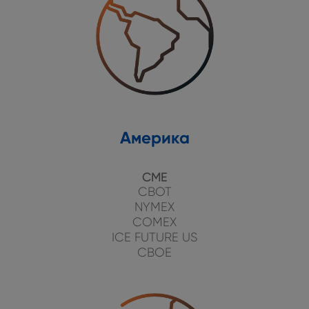
Америка
CME
CBOT
NYMEX
COMEX
ICE FUTURE US
CBOE