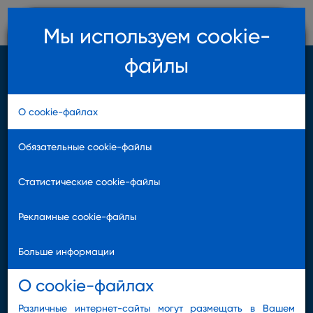
Мы используем cookie-
файлы
EN
LV
INTERNET BANK
О cookie-файлах
О нас
Обязательные cookie-файлы
CQG Q-TRADER
Инвестиционные услуги
Статистические cookie-файлы
Платформа для торговли
Тарифы
фьючерсами и опционами
Рекламные cookie-файлы
Платформы
Больше информации
Поддержка
О cookie-файлах
Различные интернет-сайты могут размещать в Вашем