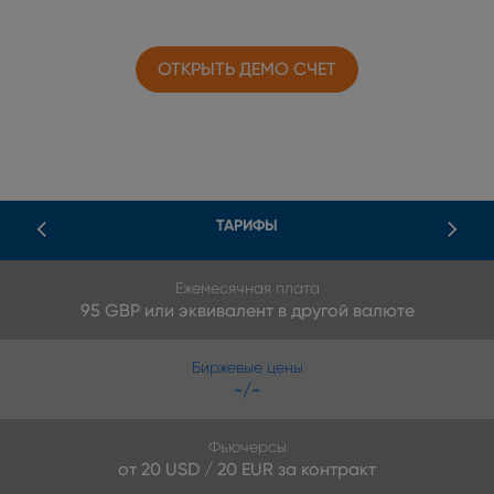
ОТКРЫТЬ ДЕМО СЧЕТ
ТАРИФЫ
Ежемесячная плата
95 GBP или эквивалент в другой валюте
Биржевые цены
-/-
Фьючерсы
от 20 USD / 20 EUR за контракт