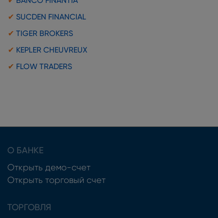
✔
BANCO FINANTIA
✔
SUCDEN FINANCIAL
✔
TIGER BROKERS
✔
KEPLER CHEUVREUX
✔
FLOW TRADERS
О БАНКЕ
Открыть демо-счет
Открыть торговый счет
ТОРГОВЛЯ