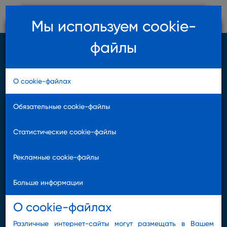
Мы используем cookie-
файлы
EN
LV
INTERNET BANK
О cookie-файлах
О нас
Обязательные cookie-файлы
О НАС
Инвестиционные услуги
Статистические cookie-файлы
Международный технологичный
Тарифы
банк
Рекламные cookie-файлы
Платформы
Больше информации
Поддержка
О cookie-файлах
Различные интернет-сайты могут размещать в Вашем