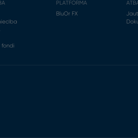
BA
PLATFORMA
ATB
BluOr FX
Jaut
niecība
Doku
s
 fondi