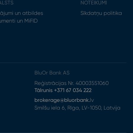
ALSTS
NOTEIKUMI
ājumi un atbildes
Sīkdatņu politika
menti un MiFID
BluOr Bank AS
Reģistrācijas Nr. 40003551060
Tālrunis +371 67 034
222
brokerage
@blu
orbank.
lv
Smilšu iela 6, Rīga, LV-1050, Latvija