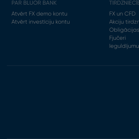
PAR BLUOR BANK
TIRDZNIECĪ
Atvērt FX demo kontu
FX un CFD
Atvērt investīciju kontu
Akciju tirdz
Obligācija
Fjučeri
Ieguldījumu