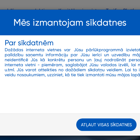
eguldījumu produkti
Kapitāla piesaiste
Tarifi
Platfo
Mēs izmantojam sīkdatnes
Par sīkdatnēm
Dažādas interneta vietnes var Jūsu pārlūkprogrammā izvietot 
palīdzību saņemtu informāciju par Jūsu ierīci un uzvedību māj
neidentificē Jūs kā konkrētu personu un ļauj nodrošināt perso
interneta vietni - piemēram, saglabājot Jūsu valodas izvēli, lai 
u.tml. Jūs varat atteikties no dažādiem sīkdatņu veidiem. Lai to iz
veidu nosaukumiem, uzziniet, kā tie tiek izmantoti mūsu mājas lapā
ATĻAUT VISAS SĪKDATNES