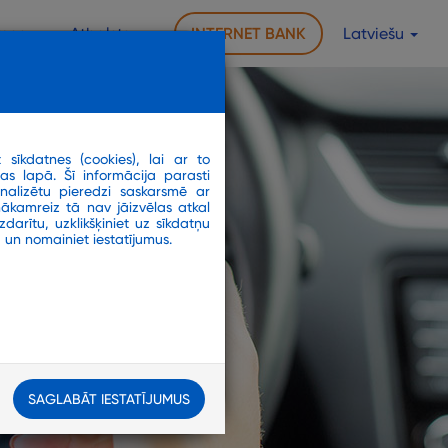
rmas
Atbalsts
INTERNET BANK
Latviešu
sīkdatnes (cookies), lai ar to
as lapā. Šī informācija parasti
nalizētu pieredzi saskarsmē ar
nākamreiz tā nav jāizvēlas atkal
darītu, uzklikšķiniet uz sīkdatņu
 un nomainiet iestatījumus.
SAGLABĀT IESTATĪJUMUS